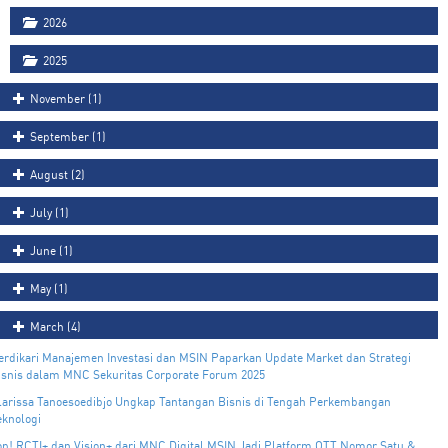
2026
2025
November (1)
September (1)
August (2)
July (1)
June (1)
May (1)
March (4)
erdikari Manajemen Investasi dan MSIN Paparkan Update Market dan Strategi
isnis dalam MNC Sekuritas Corporate Forum 2025
larissa Tanoesoedibjo Ungkap Tantangan Bisnis di Tengah Perkembangan
eknologi
op! RCTI+ dan Vision+ dari MNC Digital MSIN Jadi Platform OTT Nomor Satu &