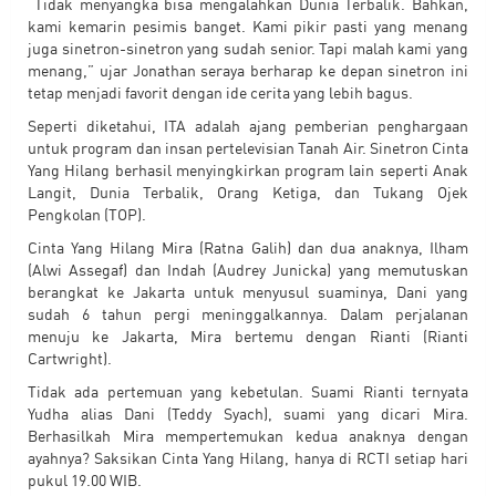
“Tidak menyangka bisa mengalahkan Dunia Terbalik. Bahkan,
kami kemarin pesimis banget. Kami pikir pasti yang menang
juga sinetron-sinetron yang sudah senior. Tapi malah kami yang
menang,” ujar Jonathan seraya berharap ke depan sinetron ini
tetap menjadi favorit dengan ide cerita yang lebih bagus.
Seperti diketahui, ITA adalah ajang pemberian penghargaan
untuk program dan insan pertelevisian Tanah Air. Sinetron Cinta
Yang Hilang berhasil menyingkirkan program lain seperti Anak
Langit, Dunia Terbalik, Orang Ketiga, dan Tukang Ojek
Pengkolan (TOP).
Cinta Yang Hilang Mira (Ratna Galih) dan dua anaknya, Ilham
(Alwi Assegaf) dan Indah (Audrey Junicka) yang memutuskan
berangkat ke Jakarta untuk menyusul suaminya, Dani yang
sudah 6 tahun pergi meninggalkannya. Dalam perjalanan
menuju ke Jakarta, Mira bertemu dengan Rianti (Rianti
Cartwright).
Tidak ada pertemuan yang kebetulan. Suami Rianti ternyata
Yudha alias Dani (Teddy Syach), suami yang dicari Mira.
Berhasilkah Mira mempertemukan kedua anaknya dengan
ayahnya? Saksikan Cinta Yang Hilang, hanya di RCTI setiap hari
pukul 19.00 WIB.