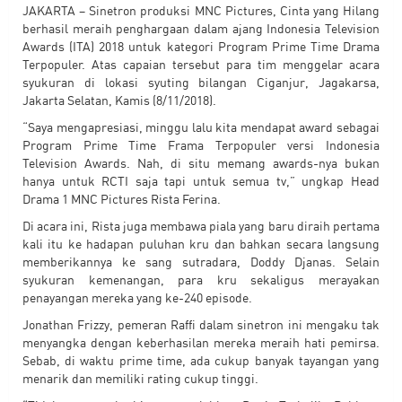
JAKARTA – Sinetron produksi MNC Pictures, Cinta yang Hilang
berhasil meraih penghargaan dalam ajang Indonesia Television
Awards (ITA) 2018 untuk kategori Program Prime Time Drama
Terpopuler. Atas capaian tersebut para tim menggelar acara
syukuran di lokasi syuting bilangan Ciganjur, Jagakarsa,
Jakarta Selatan, Kamis (8/11/2018).
“Saya mengapresiasi, minggu lalu kita mendapat award sebagai
Program Prime Time Frama Terpopuler versi Indonesia
Television Awards. Nah, di situ memang awards-nya bukan
hanya untuk RCTI saja tapi untuk semua tv,” ungkap Head
Drama 1 MNC Pictures Rista Ferina.
Di acara ini, Rista juga membawa piala yang baru diraih pertama
kali itu ke hadapan puluhan kru dan bahkan secara langsung
memberikannya ke sang sutradara, Doddy Djanas. Selain
syukuran kemenangan, para kru sekaligus merayakan
penayangan mereka yang ke-240 episode.
Jonathan Frizzy, pemeran Raffi dalam sinetron ini mengaku tak
menyangka dengan keberhasilan mereka meraih hati pemirsa.
Sebab, di waktu prime time, ada cukup banyak tayangan yang
menarik dan memiliki rating cukup tinggi.